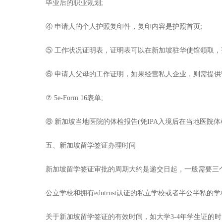
毕业后的职业规划;
④ 申请人的个人护照复印件，复印内容是护照首页;
⑤ 工作状况证明表，证明表可以在新加坡驻华使馆领取，
⑥ 申请人父母的工作证明，如果经营私人企业，则需提供
⑦ 5e-Form 16表单;
⑧ 新加坡当地医院的体检报告(凭IPA入境后在当地医院体
五、新加坡留学签证办理时间
新加坡留学签证审批的周期大约是递交日起，一般需要三
公立学校和拥有edutrust认证的私立学校或者半公半私
关于新加坡留学签证的有效时间，如大学3-4年学生证的