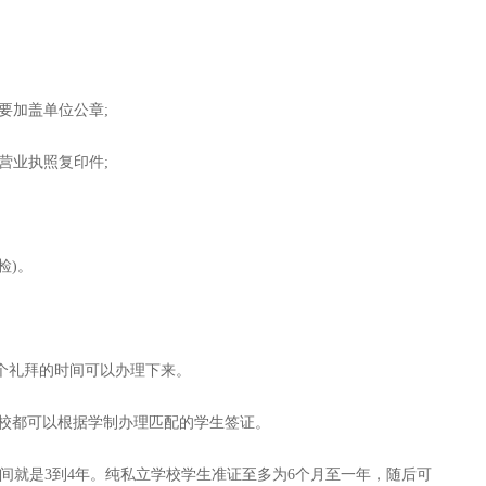
要加盖单位公章;
营业执照复印件;
检)。
个礼拜的时间可以办理下来。
的学校都可以根据学制办理匹配的学生签证。
时间就是3到4年。纯私立学校学生准证至多为6个月至一年，随后可