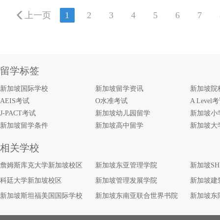
上一页
1
2
3
4
5
6
7
留学标签
新加坡国际学校
新加坡留学资讯
新加坡院
AEIS考试
O水准考试
A Level
J-PACT考试
新加坡幼儿园留学
新加坡小
新加坡留学条件
新加坡高中留学
新加坡大
相关学校
詹姆斯库克大学新加坡校区
新加坡东亚管理学院
新加坡S
科廷大学新加坡校区
新加坡管理发展学院
新加坡建
新加坡斯坦福美国国际学校
新加坡东南亚联合世界书院
新加坡东