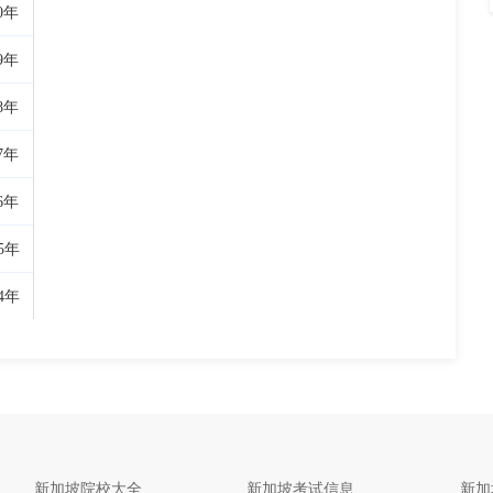
10年
09年
08年
07年
06年
5年
4年
新加坡院校大全
新加坡考试信息
新加