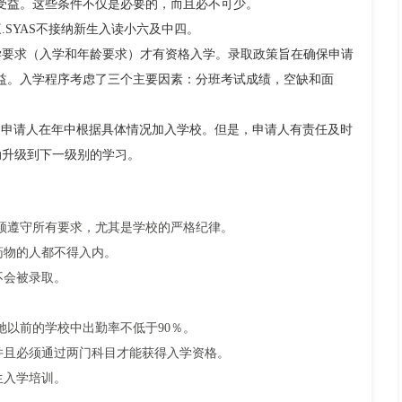
面受益。这些条件不仅是必要的，而且必不可少。
SYAS不接纳新生入读小六及中四。
学要求（入学和年龄要求）才有资格入学。录取政策旨在确保申请
受益。入学程序考虑了三个主要因素：分班考试成绩，空缺和面
件的申请人在年中根据具体情况加入学校。但是，申请人有责任及时
动升级到下一级别的学习。
须遵守所有要求，尤其是学校的严格纪律。
药物的人都不得入内。
不会被录取。
她以前的学校中出勤率不低于90％。
并且必须通过两门科目才能获得入学资格。
生入学培训。