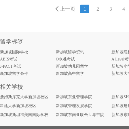
上一页
1
2
3
4
留学标签
新加坡国际学校
新加坡留学资讯
新加坡院
AEIS考试
O水准考试
A Level
J-PACT考试
新加坡幼儿园留学
新加坡小
新加坡留学条件
新加坡高中留学
新加坡大
相关学校
詹姆斯库克大学新加坡校区
新加坡东亚管理学院
新加坡S
科廷大学新加坡校区
新加坡管理发展学院
新加坡建
新加坡斯坦福美国国际学校
新加坡东南亚联合世界书院
新加坡东