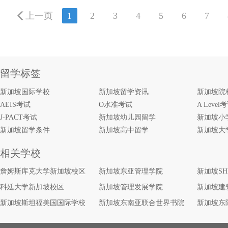
上一页
1
2
3
4
5
6
7
留学标签
新加坡国际学校
新加坡留学资讯
新加坡院
AEIS考试
O水准考试
A Level
J-PACT考试
新加坡幼儿园留学
新加坡小
新加坡留学条件
新加坡高中留学
新加坡大
相关学校
詹姆斯库克大学新加坡校区
新加坡东亚管理学院
新加坡S
科廷大学新加坡校区
新加坡管理发展学院
新加坡建
新加坡斯坦福美国国际学校
新加坡东南亚联合世界书院
新加坡东