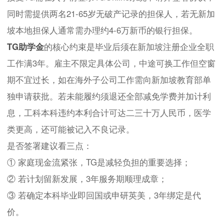
同时需提供两名21-65岁无破产记录的担保人，若无新加
坡本地担保人通常需办理约4-6万新币的银行担保。
TG助学金
的核心约束是毕业后须在新加坡注册企业全职
工作满3年。雇主不限定具体公司，中途可换工作但空窗
期不宜过长，如在海外子公司工作需向新加坡教育部单
独申请获批。若未能履约须退还全部减免学费并加计利
息，工科本科违约本利合计可达二三十万人民币，医学
类更高，还可能被记入不良记录。
是否签署建议看三点：
① 家庭现金流紧张，TG是减轻负担的重要选择；
② 若计划留新发展，3年服务期顺理成章；
③ 若确定本科毕业即回国或申研英美，3年绑定是代
价。