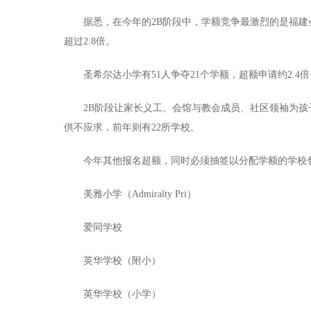
据悉，在今年的2B阶段中，学额竞争最激烈的是福建会
超过2.8倍。
圣希尔达小学有51人争夺21个学额，超额申请约2.4倍；
2B阶段让家长义工、会馆与教会成员、社区领袖为孩子报
供不应求，前年则有22所学校。
今年其他报名超额，同时必须抽签以分配学额的学校
美雅小学（Admiralty Pri）
爱同学校
英华学校（附小）
英华学校（小学）