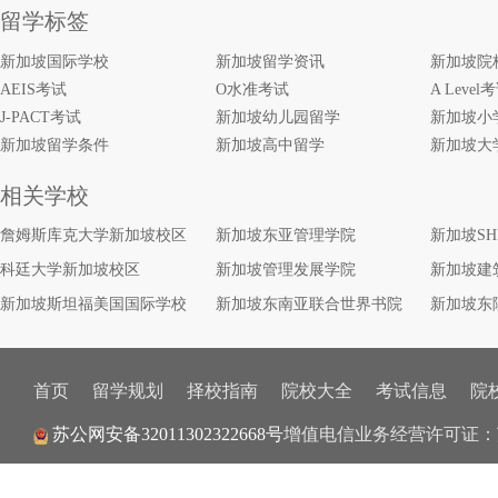
留学标签
新加坡国际学校
新加坡留学资讯
新加坡院
AEIS考试
O水准考试
A Level
J-PACT考试
新加坡幼儿园留学
新加坡小
新加坡留学条件
新加坡高中留学
新加坡大
相关学校
詹姆斯库克大学新加坡校区
新加坡东亚管理学院
新加坡S
科廷大学新加坡校区
新加坡管理发展学院
新加坡建
新加坡斯坦福美国国际学校
新加坡东南亚联合世界书院
新加坡东
首页
留学规划
择校指南
院校大全
考试信息
院
苏公网安备32011302322668号
增值电信业务经营许可证：