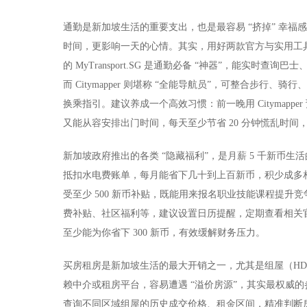
通勤是新加坡生活的重要支出，也是最容易 “挤掉” 幸
时间，更影响一天的心情。其实，用好两款官方与实用工具
的 MyTransport.SG 是通勤必备 “神器”，能实时
而 Citymapper 则堪称 “全能导航员”，可整合步
换乘指引。建议养成一个高效习惯：前一晚用 Citymap
又能从容安排出门时间，每天至少节省 20 分钟慌乱时间
新加坡政府推出的各类 “隐藏福利”，是月薪 5 千新币生活
抵扣水电费账单，每月能省下几十到上百新币，积少成多相当可观；
受至少 500 新币补贴，既能用来报名职业技能课程提
费补贴、社区福利等，建议设置日历提醒，定期查看相关官
至少能为你省下 300 新币，有效缓解财务压力。
买房租房是新加坡生活的最大开销之一，尤其是组屋（H
赖中介或租房平台，容易遭遇 “溢价房源”，其实最权威
查询不同区域组屋的历史成交价格、租金区间，精准判断