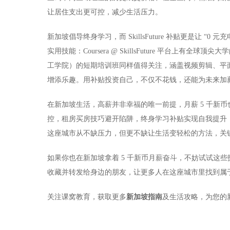
让居住支出更可控，减少生活压力。
新加坡倡导终身学习，而 SkillsFuture 补贴更是让 
实用技能：Coursera @ SkillsFuture 平台上
工学院）的短期培训班同样值得关注，涵盖视频剪辑、平面设
增添乐趣。用补贴投资自己，不仅不花钱，还能为未来加薪铺
在新加坡生活，高薪并非幸福的唯一前提，月薪 5 千新
控，租房买房技巧避开陷阱，终身学习补贴实现自我提升
这座城市从不缺压力，但更不缺让生活变轻松的方法，关
如果你也在新加坡拿着 5 千新币月薪奋斗，不妨试试这
收藏并转发给身边的朋友，让更多人在这座城市里找到属于
关注课窝教育，获取更多
新加坡指南
及生活攻略，为您的