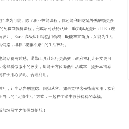
“0 元充电” 成为可能。除了职业技能课程，你还能利用这笔补贴解锁更多
有全球顶尖大学的免费或低价课程，完成后可获得认证，助力职场提升；ITE（理
计、Excel 高级应用等热门领域，既能丰富简历，又能为生活
路，堪称 “稳赚不赔” 的生活技巧。
币也能活得有质感。通勤工具让出行更高效，政府福利让开支更可
，这些看似微小的改变，却能全方位降低生活成本、提升幸福感。
键在于用心发现、合理利用。
些技巧，让生活告别焦虑、回归从容。如果觉得这份指南实用，欢迎
自己的 “无痛生活” 方式，一起在忙碌中收获稳稳的幸福。
新加坡留学之旅保驾护航！