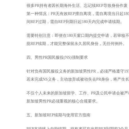
很多PR持有者因长期海外生活、忘记续REP导致身份作废
第一种情况：PR无有效REP擅自离境，需自离境当日起18
间REP过期，需自REP到期日起180天内完成申请续期。
需要特别注意：即便在180天窗口期内提交申请，若审核
批REP续期，才能完整保留永久居民身份，无任何例外。
四、男性PR国民服役(NS)强制要求
针对负有国民服役义务的新加坡男性PR，必须严格遵守1
若未完成NS义务，主动放弃或被动失去PR身份，将产生
不仅个人未来的新加坡留学、工作、PR及公民申请会被严
新加坡男性PR必须重视的核心合规要求。
五、新加坡REP续期与使用官方指南
REP支持线上自助续期，持有者可在当前REP到期前3个月，