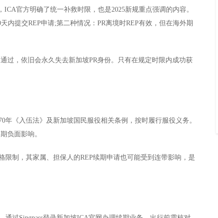
，ICA官方明确了统一补救时限，也是2025新规重点强调的内容。
0天内提交REP申请;第二种情况：PR离境时REP有效，但在海外期
不通过，依旧会永久失去新加坡PR身份。只有在规定时限内成功获
970年《入伍法》及新加坡国民服役相关条例，按时履行服役义务。
长期负面影响。
格限制，其家属、担保人的REP续期申请也可能受到连带影响，是
通过Singpass登录新加坡ICA官网办理续期业务。出行前需核对