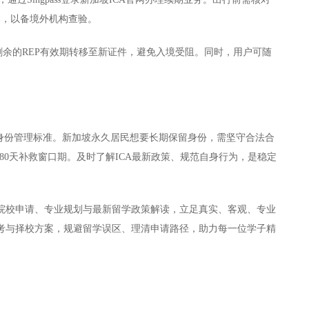
副本，以备境外机构查验。
剩余的REP有效期转移至新证件，避免入境受阻。同时，用户可随
步收紧了身份管理标准。新加坡永久居民想要长期保留身份，需坚守合法合
80天补救窗口期。及时了解ICA最新政策、规范自身行为，是稳定
院校申请、专业规划与最新留学政策解读，立足真实、客观、专业
考与择校方案，规避留学误区、理清申请路径，助力每一位学子精