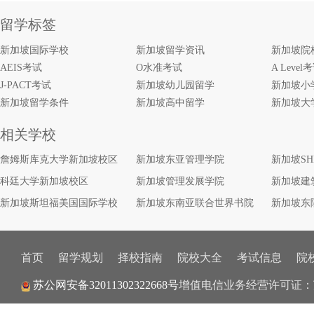
留学标签
新加坡国际学校
新加坡留学资讯
新加坡院
AEIS考试
O水准考试
A Level
J-PACT考试
新加坡幼儿园留学
新加坡小
新加坡留学条件
新加坡高中留学
新加坡大
相关学校
詹姆斯库克大学新加坡校区
新加坡东亚管理学院
新加坡S
科廷大学新加坡校区
新加坡管理发展学院
新加坡建
新加坡斯坦福美国国际学校
新加坡东南亚联合世界书院
新加坡东
首页
留学规划
择校指南
院校大全
考试信息
院
苏公网安备32011302322668号
增值电信业务经营许可证：