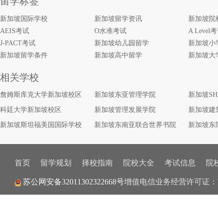
留学标签
新加坡国际学校
新加坡留学资讯
新加坡院
AEIS考试
O水准考试
A Level
J-PACT考试
新加坡幼儿园留学
新加坡小
新加坡留学条件
新加坡高中留学
新加坡大
相关学校
詹姆斯库克大学新加坡校区
新加坡东亚管理学院
新加坡S
科廷大学新加坡校区
新加坡管理发展学院
新加坡建
新加坡斯坦福美国国际学校
新加坡东南亚联合世界书院
新加坡东
首页
留学规划
择校指南
院校大全
考试信息
院
苏公网安备32011302322668号
增值电信业务经营许可证：