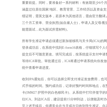
重要前提。同时，要准备好一系列材料：有效期至少6个月
涵盖过往居住国家/地区、教育背景、工作经历以及资金支
绩证明，需英文版本，若原本为其他语言，需由官方翻译人
三个月工资单、营业执照(如自雇人士)，申请人及父母/配
能需面试，此为面试所需材料)。
所有学生准证申请必须通过新加坡移民与关卡局(ICA)
登录成功后，在系统中找到E-form16表格，仔细填写
提交后不可随意更改。填写完成后，按系统提示支付申请
等待ICA审批。审批通过后，ICA将通过申请系统向你发
统中查看申请进度。
收到IPA通知后，你可以选择立即支付准证发放费用，也
式手续的时间。预约成功后，记录好预约时间和地点，在预
卡(IMM27.护照中的白色移民卡)、从系统中打印并签字的
往ICA。到达ICA后，建议提前15分钟到达，以便能及
完上述手续后，你通常会在当天或次日收到学生准证。自20