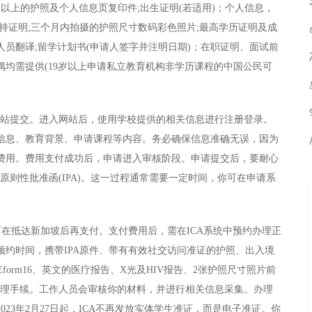
以上的护照及个人信息页复印件;出生证明(若适用)；个人信息，
持证明;三个月内拍摄的护照尺寸数码彩色照片;最高学历证明及成
员翻译;留学计划书(申请人签字并注明日期)；在职证明、面试前
偶均需提供(19岁以上申请私立教育机构非学历课程的中国公民可
的网站提交。进入网站后，使用学校提供的相关信息进行注册登录。
个人信息、教育背景、申请课程等内容。务必确保信息准确无误，因为
费用。费用支付成功后，申请进入审核阶段。申请提交后，要耐心
放原则性批准函(IPA)。这一过程通常需要一定时间，你可在申请系
可在抵达新加坡后再支付。支付费用后，需在ICA系统中预约办理正
约时间，携带IPA原件、带有有效社交访问准证的护照、出入境
Eform16、英文的医疗报告、X光及HIV报告、2张护照尺寸照片前
时办理手续。工作人员会审核你的材料，并进行相关信息采集。办理
23年2月27日起，ICA不再发放实体学生准证，而是电子准证。你