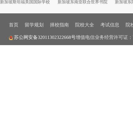
新加坡斯坦福美国国际学校
新加坡东南亚联合世界书院
新加坡东
首页
留学规划
择校指南
院校大全
考试信息
院
增值电信业务经营许可证：
苏公网安备32011302322668号