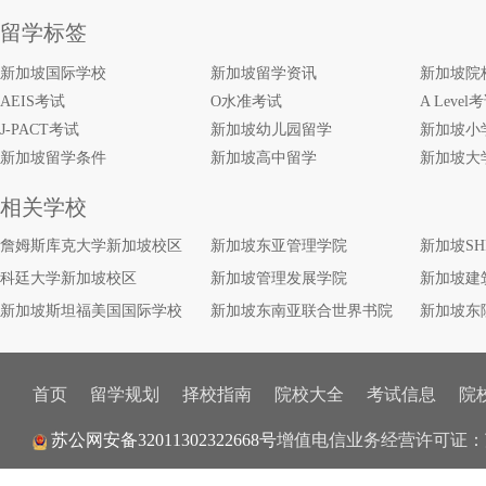
留学标签
新加坡国际学校
新加坡留学资讯
新加坡院
AEIS考试
O水准考试
A Level
J-PACT考试
新加坡幼儿园留学
新加坡小
新加坡留学条件
新加坡高中留学
新加坡大
相关学校
詹姆斯库克大学新加坡校区
新加坡东亚管理学院
新加坡S
科廷大学新加坡校区
新加坡管理发展学院
新加坡建
新加坡斯坦福美国国际学校
新加坡东南亚联合世界书院
新加坡东
首页
留学规划
择校指南
院校大全
考试信息
院
增值电信业务经营许可证：
苏公网安备32011302322668号