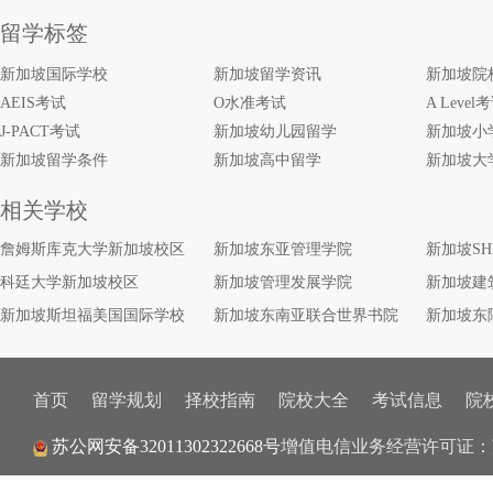
留学标签
新加坡国际学校
新加坡留学资讯
新加坡院
AEIS考试
O水准考试
A Level
J-PACT考试
新加坡幼儿园留学
新加坡小
新加坡留学条件
新加坡高中留学
新加坡大
相关学校
詹姆斯库克大学新加坡校区
新加坡东亚管理学院
新加坡S
科廷大学新加坡校区
新加坡管理发展学院
新加坡建
新加坡斯坦福美国国际学校
新加坡东南亚联合世界书院
新加坡东
首页
留学规划
择校指南
院校大全
考试信息
院
增值电信业务经营许可证：
苏公网安备32011302322668号