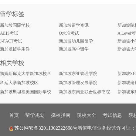
留学标签
新加坡国际学校
新加坡留学资讯
新加坡院
AEIS考试
O水准考试
A Level
J-PACT考试
新加坡幼儿园留学
新加坡小
新加坡留学条件
新加坡高中留学
新加坡大
相关学校
詹姆斯库克大学新加坡校区
新加坡东亚管理学院
新加坡S
科廷大学新加坡校区
新加坡管理发展学院
新加坡建
新加坡斯坦福美国国际学校
新加坡东南亚联合世界书院
新加坡东
首页
留学规划
择校指南
院校大全
考试信息
院
增值电信业务经营许可证：
苏公网安备32011302322668号