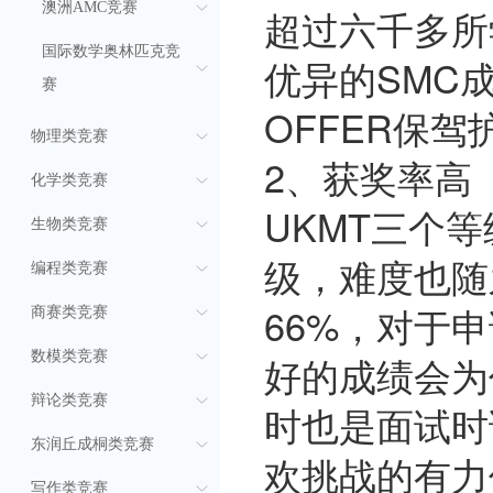
澳洲AMC竞赛
超过六千多所
国际数学奥林匹克竞
优异的SMC
赛
OFFER保驾
物理类竞赛
2、获奖率高
化学类竞赛
UKMT三个
生物类竞赛
级，难度也随
编程类竞赛
66%，对于
商赛类竞赛
数模类竞赛
好的成绩会为
辩论类竞赛
时也是面试时
东润丘成桐类竞赛
欢挑战的有力
写作类竞赛