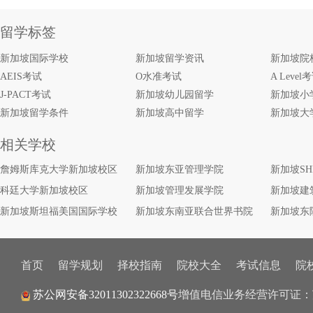
留学标签
新加坡国际学校
新加坡留学资讯
新加坡院
AEIS考试
O水准考试
A Level
J-PACT考试
新加坡幼儿园留学
新加坡小
新加坡留学条件
新加坡高中留学
新加坡大
相关学校
詹姆斯库克大学新加坡校区
新加坡东亚管理学院
新加坡S
科廷大学新加坡校区
新加坡管理发展学院
新加坡建
新加坡斯坦福美国国际学校
新加坡东南亚联合世界书院
新加坡东
首页
留学规划
择校指南
院校大全
考试信息
院
增值电信业务经营许可证：
苏公网安备32011302322668号